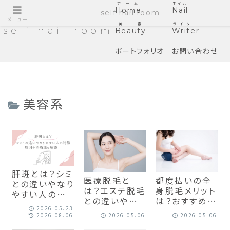
ホーム
ネイル
Home
Nail
self nail room
メニュー
美容
ライター
self nail room
Beauty
Writer
ポートフォリオ
お問い合わせ
美容系
肝斑とは？シミ
医療脱毛と
都度払いの全
との違いやなり
は？エステ脱毛
身脱毛メリット
やすい人の特
との違いや永
は？おすすめの
徴、原因や治療
2026.05.23
久脱毛の仕組
サロン・クリニ
法を解説
2026.08.06
2026.05.06
2026.05.06
み・効果を解説
ックも紹介