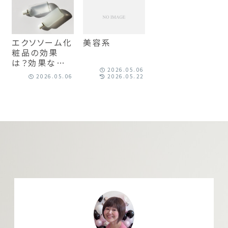
エクソソーム化
美容系
粧品の効果
は？効果なしと
2026.05.06
いわれる理由
2026.05.06
2026.05.22