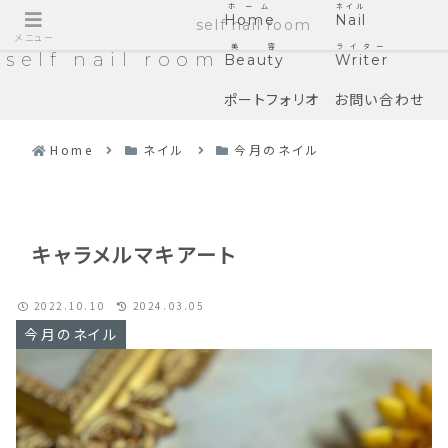
ホーム
ネイル
Home
Nail
self nail room
メニュー
美容
ライター
self nail room
Beauty
Writer
ポートフォリオ
お問い合わせ
Home
ネイル
今月のネイル
キャラメルマキアート
2022.10.10
2024.03.05
今月のネイル