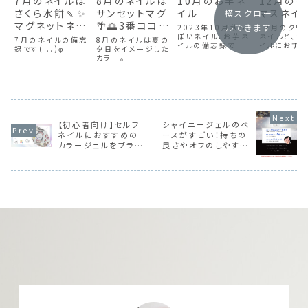
7月のネイルは
8月のネイルは
10月のお芋ネ
12月のク
さくら水餅🍡✨
サンセットマグ
イル
マスネイ
横スクロー
マグネットネイ
🌴🌅3番ココと
ルできます
2023年10月秋っ
12月のクリ
ルデビュー
5番アルバ
ぽいネイル、お芋ネ
ネイルと、セ
7月のネイルの備忘
8月のネイルは夏の
イルの備忘録です。
イルにおす
録です( ..)φ
夕日をイメージした
使用しているカラー
ネイルショッ
カラー。
ジェルやセルフネイ
ューティーガ
ラーにおすすめの
ジ」を紹介し
ストーンも紹介して
す。
います。
【初心者向け】セルフ
シャイニージェルのベ
ネイルにおすすめの
ースがすごい！持ちの
カラージェルをブラン
良さやオフのしやすさ
ド別に紹介！失敗しな
を紹介
い選び方も解説